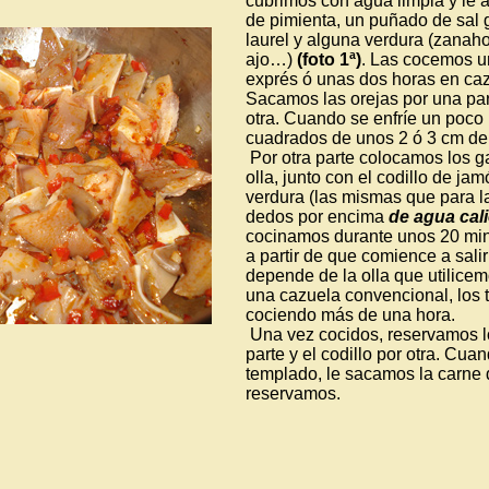
cubrimos con agua limpia y le
de pimienta, un puñado de sal 
laurel y alguna verdura (zanahor
ajo…)
(foto 1ª)
. Las cocemos u
exprés ó unas dos horas en cazu
Sacamos las orejas por una par
otra. Cuando se enfríe un poco 
cuadrados de unos 2 ó 3 cm de
Por otra parte colocamos los 
olla, junto con el codillo de ja
verdura (las mismas que para la
dedos por encima
de agua cal
cocinamos durante unos 20 minu
a partir de que comience a salir
depende de la olla que utilicem
una cazuela convencional, los
cociendo más de una hora.
Una vez cocidos, reservamos l
parte y el codillo por otra. Cuan
templado, le sacamos la carne
reservamos.