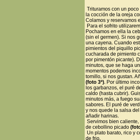
Trituramos con un poco 
la cocción de la oreja c
Colamos y reservamos e
Para el sofrito utilizar
Pochamos en ella la cebo
(sin el germen). Si nos 
una cayena. Cuando est
pimientos del piquillo pi
cucharada de pimiento c
por pimentón picante). 
minutos, que se haga un 
momentos podemos incor
tomillo, si nos gustan. 
(foto 3ª)
. Por último inc
los garbanzos, el puré d
caldo (hasta cubrir). Gu
minutos más, a fuego su
sabores. El puré de ver
y nos quede la salsa del 
añadir harinas.
Servimos bien caliente,
de cebollino picado
(fot
Un plato barato, rico y c
de frio.