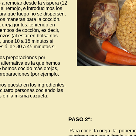
a remojar desde la víspera (12
del remojo, e introducimos los
ara que luego no se dispersen.
s maneras para la cocción.
 oreja juntos, teniendo en
tiempos de cocción, es decir,
nzos (al estar en bolsa nos
), unos 10 a 15 minutos si
és ó de 30 a 45 minutos si
dos preparaciones por
alternativa es la que hemos
ue hemos cocido más orejas,
 preparaciones (por ejemplo,
s puesto en los ingredientes,
cuatro personas cociendo las
s en la misma cazuela.
PASO 2º:
Para cocer la oreja, la ponemos