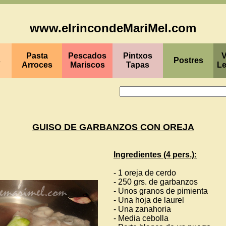
www.elrincondeMariMel.com
Pasta
Pescados
Pintxos
V
s
Postres
Arroces
Mariscos
Tapas
L
GUISO DE GARBANZOS CON OREJA
Ingredientes (4 pers.):
- 1 oreja de cerdo
- 250 grs. de garbanzos
- Unos granos de pimienta
- Una hoja de laurel
- Una zanahoria
- Media cebolla