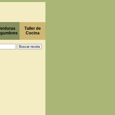
erduras
Taller de
egumbres
Cocina