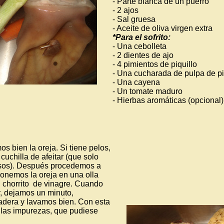
- Parte blanca de un puerro
- 2 ajos
- Sal gruesa
- Aceite de oliva virgen extra
*Para el sofrito:
- Una cebolleta
- 2 dientes de ajo
- 4 pimientos de piquillo
- Una cucharada de pulpa de pi
- Una cayena
- Un tomate maduro
- Hierbas aromáticas (opcional)
s bien la oreja. Si tiene pelos,
cuchilla de afeitar (que solo
usos). Después procedemos a
ponemos la oreja en una olla
n chorrito de vinagre. Cuando
r, dejamos un minuto,
gadera y lavamos bien. Con esta
 las impurezas, que pudiese