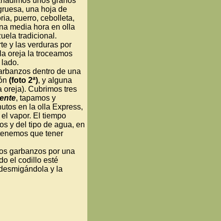
 añadimos unos granos
gruesa, una hoja de
ia, puerro, cebolleta,
na media hora en olla
ela tradicional.
te y las verduras por
la oreja la troceamos
 lado.
garbanzos dentro de una
món
(foto 2ª)
, y alguna
 oreja). Cubrimos tres
iente
, tapamos y
tos en la olla Express,
 el vapor. El tiempo
os y del tipo de agua, en
 tenemos que tener
os garbanzos por una
do el codillo esté
 desmigándola y la